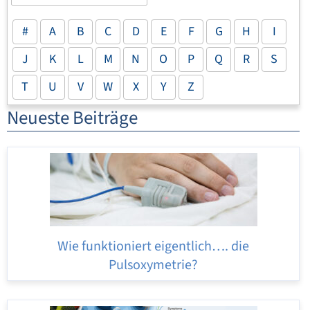
#
A
B
C
D
E
F
G
H
I
J
K
L
M
N
O
P
Q
R
S
T
U
V
W
X
Y
Z
Neueste Beiträge
Wie funktioniert eigentlich…. die
Pulsoxymetrie?