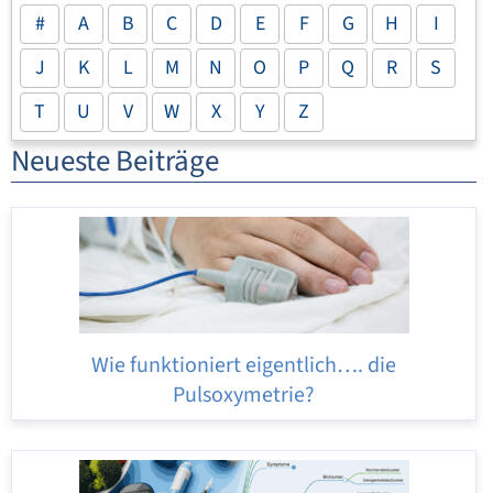
#
A
B
C
D
E
F
G
H
I
J
K
L
M
N
O
P
Q
R
S
T
U
V
W
X
Y
Z
Neueste Beiträge
Wie funktioniert eigentlich…. die
Pulsoxymetrie?